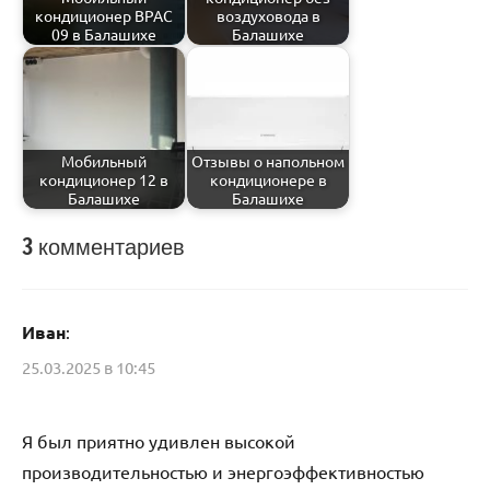
кондиционер BPAC
воздуховода в
09 в Балашихе
Балашихе
Мобильный
Отзывы о напольном
кондиционер 12 в
кондиционере в
Балашихе
Балашихе
3 комментариев
Каталог
Иван
:
25.03.2025 в 10:45
Я был приятно удивлен высокой
производительностью и энергоэффективностью