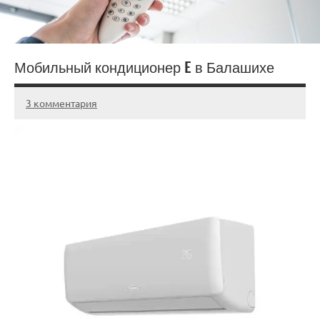
Мобильный кондиционер E в Балашихе
3 комментария
20.03.2025
admin