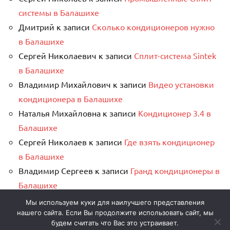
системы в Балашихе
Дмитрий
к записи
Сколько кондиционеров нужно
в Балашихе
Сергей Николаевич
к записи
Сплит-система Sintek
в Балашихе
Владимир Михайлович
к записи
Видео установки
кондиционера в Балашихе
Наталья Михайловна
к записи
Кондиционер 3.4 в
Балашихе
Сергей Николаев
к записи
Где взять кондиционер
в Балашихе
Владимир Сергеев
к записи
Гранд кондиционеры в
Балашихе
Сергей Николаев
к записи
Где купить сплит-
Мы используем куки для наилучшего представления
нашего сайта. Если Вы продолжите использовать сайт, мы
систему с установкой в Балашихе
будем считать что Вас это устраивает.