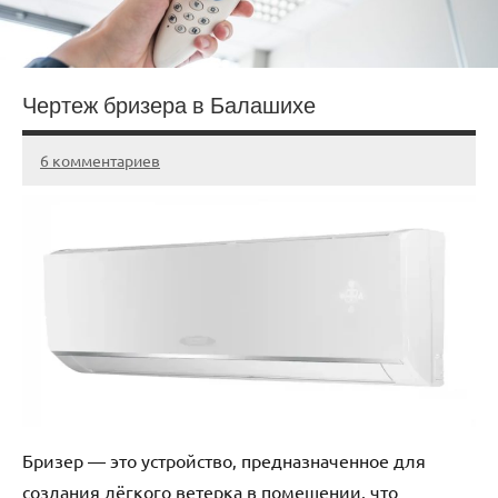
Чертеж бризера в Балашихе
6 комментариев
20.03.2025
admin
Бризер ― это устройство‚ предназначенное для
создания лёгкого ветерка в помещении‚ что