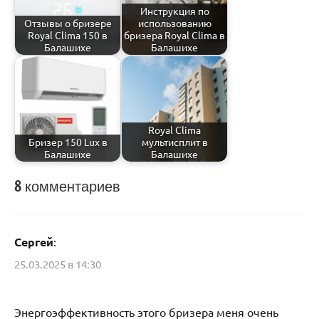
Инструкция по
Отзывы о бризере
использованию
Royal Clima 150 в
бризера Royal Clima в
Балашихе
Балашихе
Royal Clima
Бризер 150 Lux в
мультисплит в
Балашихе
Балашихе
8 комментариев
Каталог
Сергей
:
25.03.2025 в 14:30
Энергоэффективность этого бризера меня очень